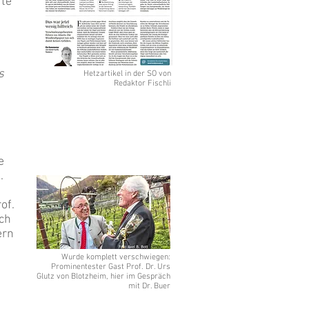
fte
s
Hetzartikel in der SO von
Redaktor Fischli
e
.
of.
uch
ern
Wurde komplett verschwiegen:
Prominentester Gast Prof. Dr. Urs
Glutz von Blotzheim, hier im Gespräch
mit Dr. Buer