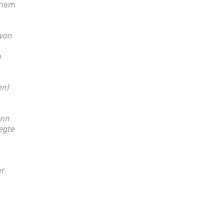
inem
von
n
en)
ann
egte
er