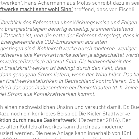
twerken". Hans Achermann aus Mollis schreibt dazu in se
aftwerke macht sehr wohl Sinn"
treffend, dass von Fischli
 Überblick des Referenten über Wirkungsweise und Folgen 
Energiestrategien derartig einseitig, ja sinnentstellend
.) Tatsache ist, und die hatte der Referent dargelegt, dass i
r Energiewende die CO2-Emissionen aus alten
gestiegen sind. Kohlekraftwerke durch moderne, weniger
aftwerke (die Kernkraftwerke sollen ja abgeschaltet werd
mweltschützerisch absolut Sinn. Die Notwendigkeit des
en Ersatzkraftwerken ist bedingt durch den Fakt, dass
dann genügend Strom liefern, wenn der Wind bläst. Das k
 Kraftwerksstatistiken in Deutschland kontrollieren. So l
lich dar, dass insbesondere bei Dunkelflauten (d. h. keine
viel Strom aus Kohlekraftwerken kommt.
lich einen nachweislichen Unsinn und versucht damit, Dr. Bu
Dazu noch ein konkretes Beispiel: Die Kieler Stadtwerke
tion durch neues Gaskraftwerk
" (Dezember 2016). Der
es alten Kohlekraftwerkes kann durch das moderne
ziert werden. Die neue Anlage kann innerhalb von fünf