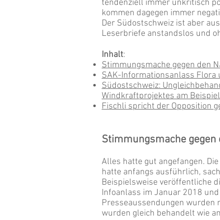
tendenziell immer unkritisch p
kommen dagegen immer negativ
Der Südostschweiz ist aber ausd
Leserbriefe anstandslos und oh
Inhalt
:
Stimmungsmache gegen den Nat
SAK-
Informationsanlass
Flora
Südostschweiz: Ungleichbehan
Windkraftprojektes am Beispiel 
Fischli spricht der Opposition 
Stimmungsmache gegen de
Alles hatte gut angefangen. Di
hatte anfangs ausführlich, sach
Beispielsweise veröffentliche d
Infoanlass im Januar 2018 und
Presseaussendungen wurden re
wurden gleich behandelt wie a