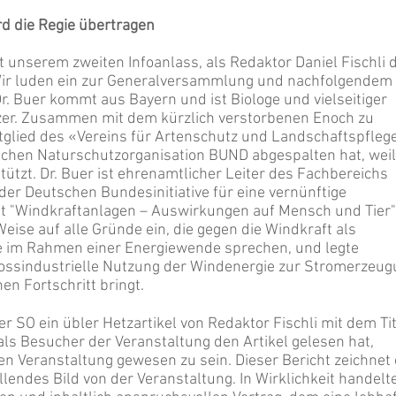
rd die Regie übertragen
t unserem zweiten Infoanlass, als Redaktor Daniel Fischli d
Wir luden ein zur Generalversammlung und nachfolgendem
 Dr. Buer kommt aus Bayern und ist Biologe und vielseitiger
zer. Zusammen mit dem kürzlich verstorbenen Enoch zu
glied des «Vereins für Artenschutz und Landschaftspflege
schen Naturschutzorganisation BUND abgespalten hat, weil
tützt. Dr. Buer ist ehrenamtlicher Leiter des Fachbereichs
r Deutschen Bundesinitiative für eine vernünftige
rat "Windkraftanlagen – Auswirkungen auf Mensch und Tier"
Weise auf alle Gründe ein, die gegen die Windkraft als
im Rahmen einer Energiewende sprechen, und legte
ossindustrielle Nutzung der Windenergie zur Stromerzeu
en Fortschritt bringt.
r SO ein übler Hetzartikel von Redaktor Fischli mit dem Tit
 als Besucher der Veranstaltung den Artikel gelesen hat,
en Veranstaltung gewesen zu sein. Dieser Bericht zeichnet 
lendes Bild von der Veranstaltung. In Wirklichkeit handelt