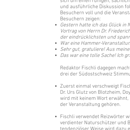
sich um einen ruhigen, sachlich
und ausführliche Diskussion fo
Besuchern voll und die Veranst
Besuchern zeigen:
Gestern hatte ich das Glück in
Vortrag von Herrn Dr. Friederic
der eindrücklichsten und spann
War eine Hammer-Veranstaltun
Sehr gut, gratuliere! Aus meine
Das war eine tolle Sache! Ich g
Redaktor Fischli dagegen macht
drei der Südostschweiz Stimmu
Zuerst einmal verschweigt Fisc
Dr. Urs Glutz von Blotzheim, Do
wird mit keinem Wort erwähnt
der Veranstaltung gehören.
Fischli verwendet Reizwörter wi
verdienter Naturschützer und Bio
tendenziöser Weise wird dazu e