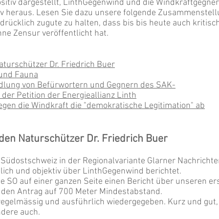
ositiv dargestellt, LinthGegenwind und die Windkraftgegner
 heraus. Lesen Sie dazu unsere folgende Zusammenstell
rücklich zugute zu halten, dass bis bis heute auch kritisc
ne Zensur veröffentlicht hat.
urschützer Dr. Friedrich Buer
 und Fauna
dlung von Befürwortern und Gegnern des SAK-
der Petition der Energieallianz Linth
gegen die Windkraft die "demokratische Legitimation" ab
n Naturschützer Dr. Friedrich Buer
e Südostschweiz in der Regionalvariante Glarner Nachricht
lich und objektiv über LinthGegenwind berichtet.
ie SO auf einer ganzen Seite einen
Bericht
über unseren er
 den Antrag auf 700 Meter Mindestabstand.
gelmässig und ausführlich wiedergegeben. Kurz und gut,
ndere auch.