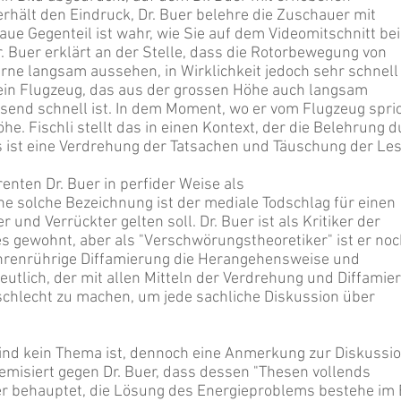
erhält den Eindruck, Dr. Buer belehre die Zuschauer mit
ue Gegenteil ist wahr, wie Sie auf dem Videomitschnitt bei
. Buer erklärt an der Stelle, dass die Rotorbewegung von
ne langsam aussehen, in Wirklichkeit jedoch sehr schnell
 ein Flugzeug, das aus der grossen Höhe auch langsam
rasend schnell ist. In dem Moment, wo er vom Flugzeug spric
öhe. Fischli stellt das in einen Kontext, der die Belehrung 
as ist eine Verdrehung der Tatsachen und Täuschung der Les
renten Dr. Buer in perfider Weise als
ne solche Bezeichnung ist der mediale Todschlag für einen
und Verrückter gelten soll. Dr. Buer ist als Kritiker der
 gewohnt, aber als "Verschwörungstheoretiker" ist er noc
ehrenrührige Diffamierung die Herangehensweise und
eutlich, der mit allen Mitteln der Verdrehung und Diffamie
schlecht zu machen, um jede sachliche Diskussion über
nd kein Thema ist, dennoch eine Anmerkung zur Diskussi
lemisiert gegen Dr. Buer, dass dessen "Thesen vollends
r behauptet, die Lösung des Energieproblems bestehe im