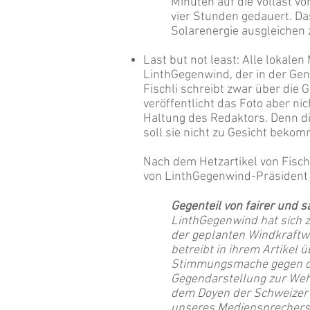
Minuten auf die Vollast v
vier Stunden gedauert. D
Solarenergie ausgleichen 
Last but not least: Alle lokale
LinthGegenwind, der in der Ge
Fischli schreibt zwar über die
veröffentlicht das Foto aber ni
Haltung des Redaktors. Denn di
soll sie nicht zu Gesicht beko
Nach dem Hetzartikel von Fisch
von LinthGegenwind-Präsident 
Gegenteil von fairer und s
LinthGegenwind hat sich 
der geplanten Windkraftwe
betreibt in ihrem Artikel 
Stimmungsmache gegen den 
Gegendarstellung zur Wehr 
dem Doyen der Schweizer 
unseres Mediensprechers w