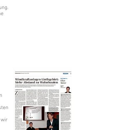
ung.
he
en
sten
 wir