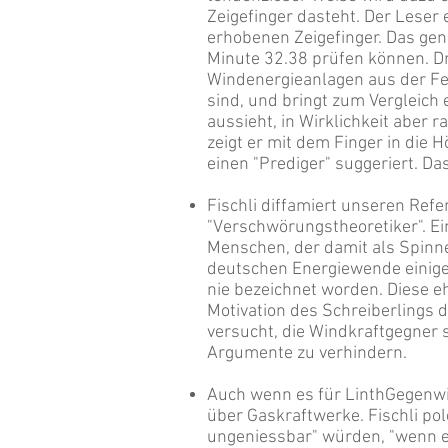
Zeigefinger dasteht. Der Leser 
erhobenen Zeigefinger. Das gena
Minute 32.38 prüfen können. Dr
Windenergieanlagen aus der Fer
sind, und bringt zum Vergleich
aussieht, in Wirklichkeit aber 
zeigt er mit dem Finger in die H
einen "Prediger" suggeriert. D
Fischli diffamiert unseren Refe
"Verschwörungstheoretiker". Ei
Menschen, der damit als Spinner 
deutschen Energiewende einiges
nie bezeichnet worden. Diese 
Motivation des Schreiberlings d
versucht, die Windkraftgegner 
Argumente zu verhindern.
Auch wenn es für LinthGegenwi
über Gaskraftwerke. Fischli po
ungeniessbar" würden, "wenn e