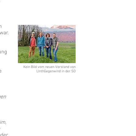
h
n
war.
ung
Kein Bild vom neuen Vorstand von
e
LInthGegenwind in der SO
gen
im,
n
 der