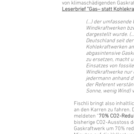
von klimaschädigenden Gaskraf
Leserbrief "Gas– statt Kohlekr
(...) der umfassende
Windkraftwerken bzw. 
dargestellt wurde. (..
Deutschland seit de
Kohlekraftwerken an
abgasintensive Gaskr
zu ersetzen, macht u
Einsatzes von fossil
Windkraftwerke nur 
jedermann anhand der
der Referent verständ
Sonne, wenig Wind) 
Fischli bringt also inhalt
an den Karren zu fahren. 
meldeten "
70% CO2-Reduk
bisherige CO2-Ausstoss d
Gaskraftwerk um 70% redu