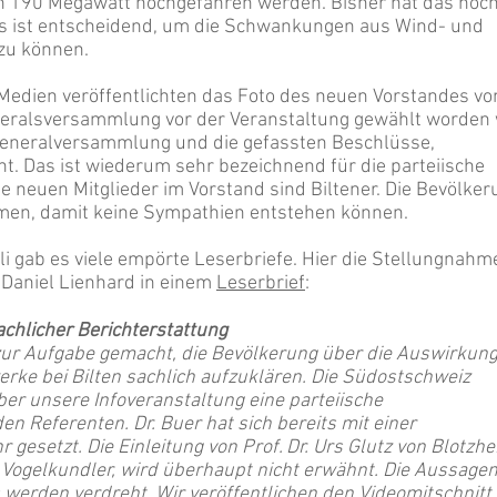
on 190 Megawatt hochgefahren werden. Bisher hat das noc
as ist entscheidend, um die Schwankungen aus Wind- und
zu können.
n Medien veröffentlichten das Foto des neuen Vorstandes vo
neralsversammlung vor der Veranstaltung gewählt worden 
 Generalversammlung und die gefassten Beschlüsse,
cht. Das ist wiederum sehr bezeichnend für die parteiische
e neuen Mitglieder im Vorstand sind Biltener. Die Bevölker
mmen, damit keine Sympathien entstehen können.
li gab es viele empörte Leserbriefe. Hier die Stellungnahm
Daniel Lienhard in einem
Leserbrief
:
achlicher Berichterstattung
zur Aufgabe gemacht, die Bevölkerung über die Auswirkun
rke bei Bilten sachlich aufzuklären. Die Südostschweiz
über unsere Infoveranstaltung eine parteiische
Referenten. Dr. Buer hat sich bereits mit einer
gesetzt. Die Einleitung von Prof. Dr. Urs Glutz von Blotzhe
Vogelkundler, wird überhaupt nicht erwähnt. Die Aussage
erden verdreht. Wir veröffentlichen den Videomitschnitt