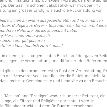
en und inhaltlich anspruchsvollen Vortrag, dem eine lebha
lgte. Der Saal im schönen Jakobsblick war mit über 110
altung ein grosser Erfolg, wie auch die Rückmeldung von
 Niederurnen an einem ausgezeichneten und informativen
h Buer, Biologe aus Bayern, teilzunehmen. Es war wohl eine
endsten Referate, die ich je besucht habe!
g. Herzlichen Glückwunsch.
r Sicht sehr gut gelaufen.
ratuliere Euch herzlich zum Anlass!
 in einem gross aufgemachten Bericht auf der ganzen Seit
ng gegen die Veranstaltung und diffamiert den Referenten
hli gänzlich den prominentesten Gast der Veranstaltung, Pr
yen der Schweizer Vogelkundler, der die Einleitung hielt. A
, dass mehrere Gemeinderäte und Landräte zu den Besuch
e "Mission" und "Prediger", wodurch unserer Referent, ein
loge, als Eiferer und Religiöser dargestellt wird. In
in Bild abgedruckt, auf dem Dr. Buer mit erhobenen