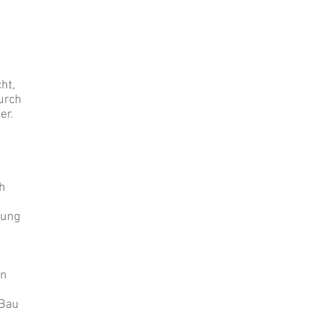
ht,
durch
er.
h
rung
on
 Bau