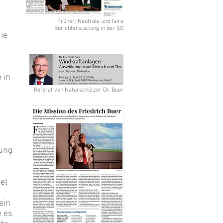
Früher: Neutrale und faire
Berichterstattung in der SO
ie
 in
Referat von Naturschützer Dr. Buer
gung
el
ein
e es