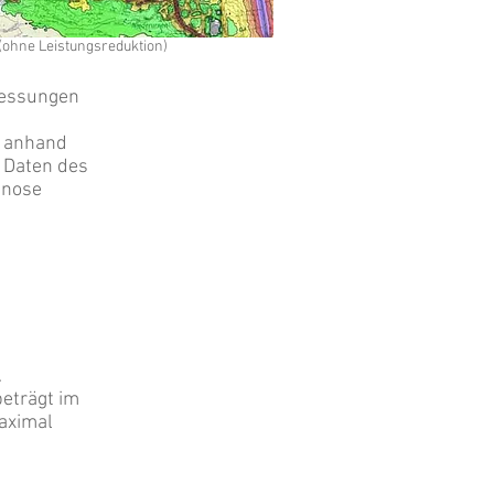
ohne Leistungsreduktion)
messungen
n anhand
 Daten des
gnose
.
beträgt im
maximal