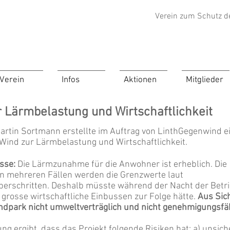
Verein zum Schutz d
Verein
Infos
Aktionen
Mitglieder
 Lärmbelastung und Wirtschaftlichkeit
Martin Sortmann erstellte im Auftrag von LinthGegenwind e
hWind zur Lärmbelastung und Wirtschaftlichkeit.
sse:
Die Lärmzunahme für die Anwohner ist erheblich. Die
 in mehreren Fällen werden die Grenzwerte laut
berschritten. Deshalb müsste während der Nacht der Bet
 grosse wirtschaftliche Einbussen zur Folge hätte.
Aus Sic
ndpark nicht umweltverträglich und nicht genehmigungsfäh
ng ergibt, dass das Projekt folgende Risiken hat: a) unsich