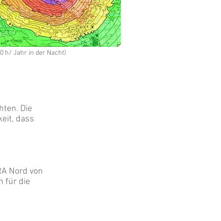
 h/ Jahr in der Nacht)
hten. Die
eit, dass
RA Nord von
h für die