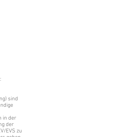
:
ng) sind
endige
 in der
ng der
EV/EVS zu