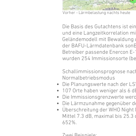
Vorher - Lärmbelastung nachts heute
Die Basis des Gutachtens ist 
und eine Langzeitkorrelation mi
Geländemodell mit Bewaldung 
der BAFU-Lärmdatenbank sonBAS
Betreiber passende Enercon E
wurden 254 Immissionsorte (be
Schallimmissionsprognose nach 
Normalbetriebsmodus
Die Planungswerte nach der LS
107 Orte haben weniger als 6 d
Die Immissionsgrenzwerte werd
Die Lärmzunahme gegenüber der
Überschreitung der WHO Night No
Mittel 7.3 dB, maximal bis 25.
652%.
Zwei Beispiele
: