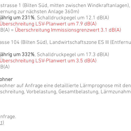
rasse 1 (Bilten Süd, mitten zwischen Windkraftanlagen),
tfernung zur nächsten Anlage 360m)
jährig um 231%
, Schalldruckpegel um 12.1 dB(A)
Überschreitung LSV-Planwert um 7.9 dB(A)
dB(A) =
Überschreitung Immissionsgrenzwert 3.1 dB(A)
se 104 (Bilten Süd), Landwirtschaftszone ES III (Entfern
jährig um 332%
, Schalldruckpegel um 17.3 dB(A)
Überschreitung LSV-Planwert um 3.5 dB(A)
B(A)
wohner
wohner auf Anfrage eine detaillierte Lärmprognose mit de
schreitung, Vorbelastung, Gesamtbelastung, Lärmzunahm
nfrage.
t)