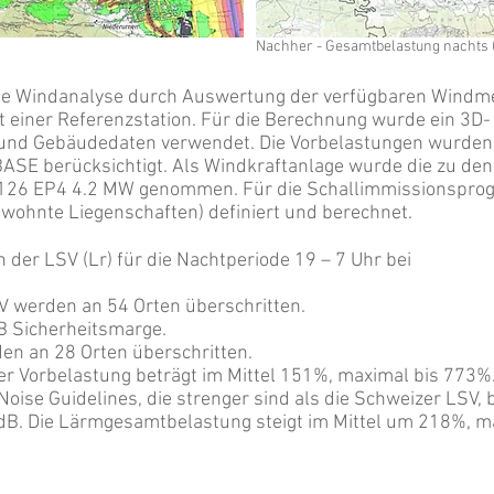
Nachher - Gesamtbelastung nachts (
eine Windanalyse durch Auswertung der verfügbaren Wind
t einer Referenzstation. Für die Berechnung wurde ein 3D-
und Gebäudedaten verwendet. Die Vorbelastungen wurde
E berücksichtigt. Als Windkraftanlage wurde die zu den
-126 EP4 4.2 MW genommen. Für die Schallimmissionspro
wohnte Liegenschaften) definiert und berechnet.
der LSV (Lr) für die Nachtperiode 19 – 7 Uhr bei
V werden an 54 Orten überschritten.
B Sicherheitsmarge.
en an 28 Orten überschritten.
 Vorbelastung beträgt im Mittel 151%, maximal bis 773%
ise Guidelines, die strenger sind als die Schweizer LSV, 
3 dB. Die Lärmgesamtbelastung steigt im Mittel um 218%, 