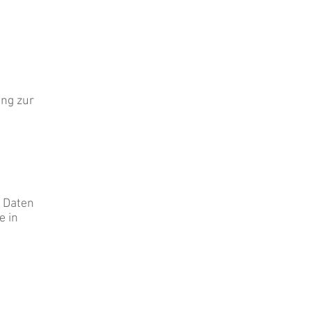
ung zur
n Daten
e in