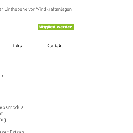
er Linthebene vor Windkraftanlagen
Mitglied werden
Links
Kontakt
in
riebsmodus
ht
ig.
erer Ertrag