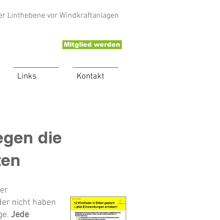
er Linthebene vor Windkraftanlagen
Mitglied werden
Links
Kontakt
egen die
ten
der
der nicht haben
ge.
Jede