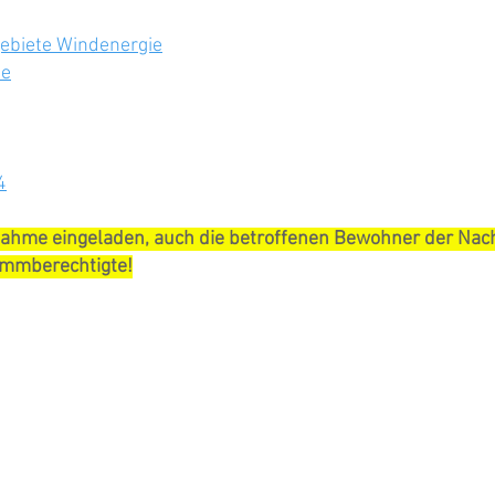
ebiete Windenergie
te
4
ngnahme eingeladen, auch die betroffenen Bewohner der Na
immberechtigte!