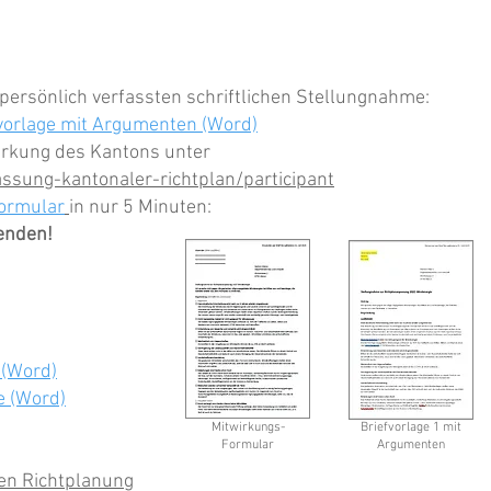
persönlich verfassten schriftlichen Stellungnahme:
vorlage mit Argumenten (Word)
wirkung des Kantons unter
ssung-kantonaler-richtplan/participant
ormular
in nur 5 Minuten:
enden!
 (Word)
e (Word)
Mitwirkungs-
Briefvorlage 1 mit
Formular
Argumenten
en Richtplanung