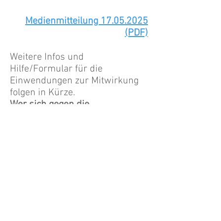
Medienmitteilung 17.05.2025
(PDF)
​W
eitere Infos und
Hilfe/Formular für die
Einwendungen zur Mitwirkung
folgen in Kürze.
Wer sich gegen die
Windkraftanlagen in Bilten
wehren will, der muss sich jetzt
wehren!
Landkarte von Bilten mit den
geplanten Windenergiezonen: