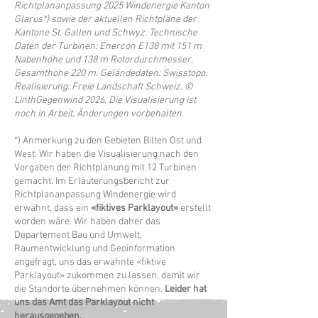
Richtplananpassung 2025 Windenergie Kanton
Glarus*) sowie der aktuellen Richtpläne der
Kantone St. Gallen und Schwyz. Technische
Daten der Turbinen: Enercon E138 mit 151 m
Nabenhöhe und 138 m Rotordurchmesser,
Gesamthöhe 220 m. Geländedaten: Swisstopo.
Realisierung: Freie Landschaft Schweiz. ©
LinthGegenwind 2026. Die Visualisierung ist
noch in Arbeit, Änderungen vorbehalten.
*) Anmerkung zu den Gebieten Bilten Ost und
West:
Wir haben die Visualisierung nach den
Vorgaben der Richtplanung mit 12 Turbinen
gemacht. Im Erläuterungsbericht zur
Richtplananpassung Windenergie wird
erwähnt, dass ein
«fiktives Parklayout»
erstellt
worden wäre. Wir haben daher das
Departement Bau und Umwelt,
Raumentwicklung und Geoinformation
angefragt, uns das erwähnte «fiktive
Parklayout» zukommen zu lassen, damit wir
die Standorte übernehmen können.
Leider hat
uns das Amt das Parklayout nicht
herausgegeben.