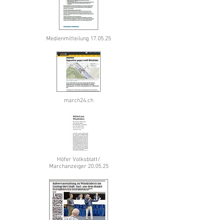
Medienmitteilung 17.05.25
march24.ch
Höfer Volksblatt/
Marchanzeiger 20.05.25