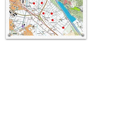
Talquerschnitt und Grössenvergleich
(aus der Machbarkeitsstudie) - die
Windräder liegen nur 63 Meter unter
dem Ellhorn:
Zitate aus dem Richtplanbericht: